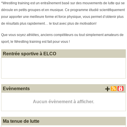
*Wrestling training est un entraînement basé sur des mouvements de lutte qui se
déroule en petits groupes et en musique. Ce programme étudié scientifiquement
pour apporter une meilleure forme et force physique, vous permet d’obtenir plus
de résultats plus rapidement… le tout avec plus de motivation!
Que vous soyez athlètes, anciens compétiteurs ou tout simplement amateurs de
sport, le Wrestling training est fait pour vous !
Rentrée sportive à ELCO
+ d'
Evènements
Aucun évènement à afficher.
Ma tenue de lutte