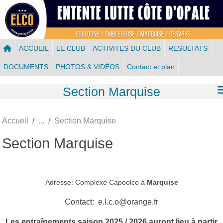
Panneau de gestion des cookies
ACCUEIL
LE CLUB
ACTIVITES DU CLUB
RESULTATS
DOCUMENTS
PHOTOS & VIDÉOS
Contact et plan
Section Marquise
Accueil
Section Marquise
Section Marquise
Adresse: Complexe Capoolco à
Marquise
Contact: e.l.c.o@orange.fr
Les entraînements saison 2025 / 2026 auront lieu à partir