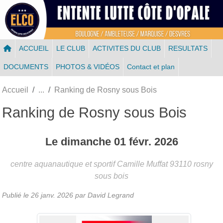
Panneau de gestion des cookies
ACCUEIL
LE CLUB
ACTIVITES DU CLUB
RESULTATS
DOCUMENTS
PHOTOS & VIDÉOS
Contact et plan
Accueil
Ranking de Rosny sous Bois
Ranking de Rosny sous Bois
Le
dimanche
01
févr.
2026
centre aquanautique et sportif Camille Muffat
93110
rosny
sous bois
Publié le
26 janv. 2026
par
David Legrand