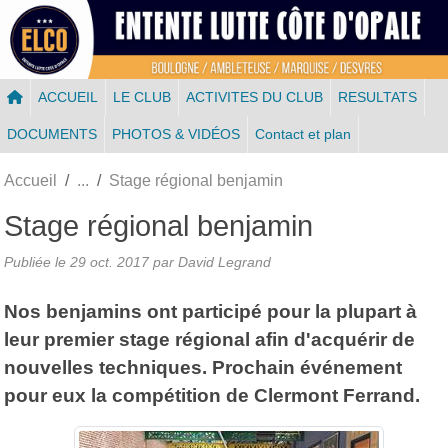
Panneau de gestion des cookies
ACCUEIL
LE CLUB
ACTIVITES DU CLUB
RESULTATS
DOCUMENTS
PHOTOS & VIDÉOS
Contact et plan
Accueil
Stage régional benjamin
Stage régional benjamin
Publiée le
29 oct. 2017
par
David Legrand
Nos benjamins ont participé pour la plupart à
leur premier stage régional afin d'acquérir de
nouvelles techniques. Prochain événement
pour eux la compétition de Clermont Ferrand.