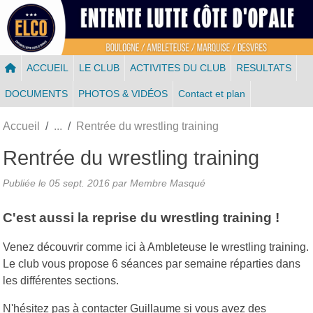
Panneau de gestion des cookies
ACCUEIL
LE CLUB
ACTIVITES DU CLUB
RESULTATS
DOCUMENTS
PHOTOS & VIDÉOS
Contact et plan
Accueil
Rentrée du wrestling training
Rentrée du wrestling training
Publiée le
05 sept. 2016
par Membre Masqué
C'est aussi la reprise du wrestling training !
Venez découvrir comme ici à Ambleteuse le wrestling training.
Le club vous propose 6 séances par semaine réparties dans
les différentes sections.
N'hésitez pas à contacter Guillaume si vous avez des