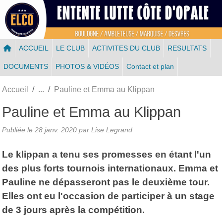
Panneau de gestion des cookies
ACCUEIL
LE CLUB
ACTIVITES DU CLUB
RESULTATS
DOCUMENTS
PHOTOS & VIDÉOS
Contact et plan
Accueil
Pauline et Emma au Klippan
Pauline et Emma au Klippan
Publiée le
28 janv. 2020
par
Lise Legrand
Le klippan a tenu ses promesses en étant l'un
des plus forts tournois internationaux. Emma et
Pauline ne dépasseront pas le deuxième tour.
Elles ont eu l'occasion de participer à un stage
de 3 jours après la compétition.