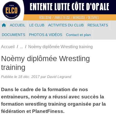
Panneau de gestion des cookies
ACCUEIL
LE CLUB
ACTIVITES DU CLUB
RESULTATS
DOCUMENTS
PHOTOS & VIDÉOS
Contact et plan
Accueil
Noèmy diplômée Wrestling training
Noèmy diplômée Wrestling
training
Publiée le
18 déc. 2017
par
David Legrand
Dans le cadre de la formation de nos
entraineurs, noèmy a réussi avec succès la
formation wrestling training organisée par la
fédération et PlanetFiness.