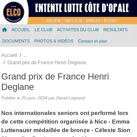
Panneau de gestion des cookies
ACCUEIL
LE CLUB
ACTIVITES DU CLUB
RESULTATS
DOCUMENTS
PHOTOS & VIDÉOS
Contact et plan
Accueil
Grand prix de France Henri Deglane
Grand prix de France Henri
Deglane
Publiée le
20 janv. 2024
par
David Legrand
Nos internationales seniors ont performé lors
de cette compétition organisée à Nice - Emma
Luttenauer médaillée de bronze - Céleste Sion