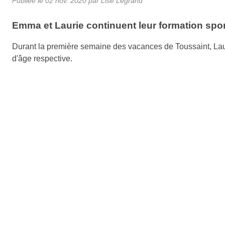
Publiée le
02 nov. 2020
par
Lise Legrand
Emma et Laurie continuent leur formation spo
Durant la première semaine des vacances de Toussaint, Lau
d'âge respective.