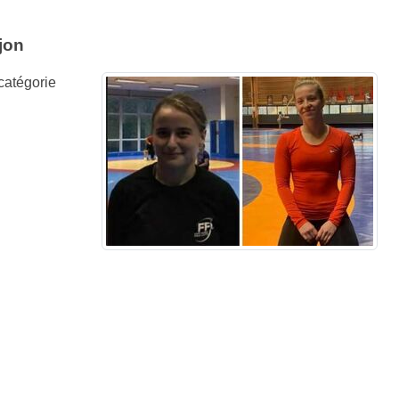
jon
catégorie