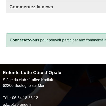
Commentez la news
Connectez-vous
pour pouvoir participer aux commentair
Entente Lutte Côte d'Opale
Siège du club : 1 allée Kodiak
62200
Boulogne sur Mer
Tél. :
06-84-18-88-12
e.l.c.o@orange.fr