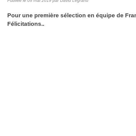
Publiée le
05 mai 2019
par
David Legrand
Pour une première sélection en équipe de Fran
Félicitations..